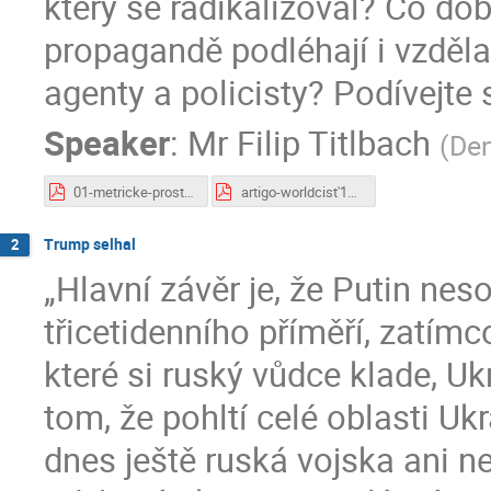
který se radikalizoval? Co d
propagandě podléhají i vzděla
agenty a policisty? Podívejte 
Speaker
:
Mr
Filip Titlbach
(
Den
01-metricke-prostory-2020.pdf
artigo-worldcist'14.pdf
Trump selhal
2
„Hlavní závěr je, že Putin n
třicetidenního příměří, zatím
které si ruský vůdce klade, Uk
tom, že pohltí celé oblasti Ukr
dnes ještě ruská vojska ani n