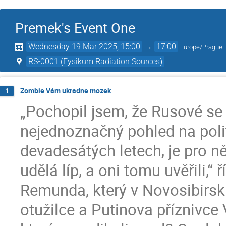
Premek's Event One
Wednesday 19 Mar 2025, 15:00
→
17:00
Europe/Prague
RS-0001 (Fysikum Radiation Sources)
Zombie Vám ukradne mozek
1
„Pochopil jsem, že Rusové se 
nejednoznačný pohled na polit
devadesátých letech, je pro ně
udělá líp, a oni tomu uvěřili,“
Remunda, který v Novosibirsku
otužilce a Putinova příznivce