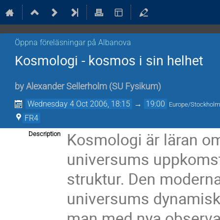
Öppna föreläsningar på Albanova
Kosmologi - kosmos i sin helhet
by
Alexander Sellerholm
(
SU Fysikum
)
Wednesday 4 Oct 2006, 18:15
→
19:00
Europe/Stockhol
FR4
Kosmologi är läran om
Description
universums uppkomst, 
struktur. Den modern
universums dynamiska
man med nya observat