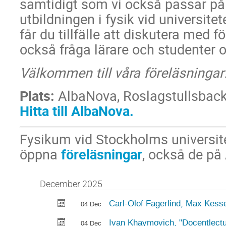
samtidigt som vi också passar på
utbildningen i fysik vid universitet
får du tillfälle att diskutera med f
också fråga lärare och studenter o
Välkommen till våra föreläsningar
Plats:
AlbaNova, Roslagstullsback
Hitta till AlbaNova.
Fysikum vid Stockholms universit
öppna
föreläsningar
, också de på
December 2025
Carl-Olof Fägerlind, Max Kesse
04 Dec
Ivan Khaymovich, "Docentlectu
04 Dec