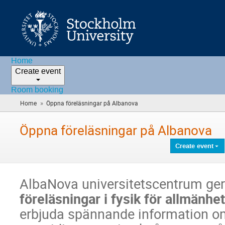
Home
Create event
Room booking
»
Home
Öppna föreläsningar på Albanova
(you
are
here)
Öppna föreläsningar på Albanova
Create event
AlbaNova universitetscentrum ge
föreläsningar i fysik för allmänhe
erbjuda spännande information o