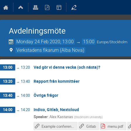
Avdelningsmöte
Monday 24 Feb 2020, 13:00
→
15:00
Europe/Stockholm
Verkstadens fikarum (Alba Nova)
Vad gör vi denna vecka (och nästa)?
13:00
→
13:20
Rapport från kommittéer
13:20
→
13:40
Övriga frågor
13:40
→
14:00
Indico, Gitlab, Nextcloud
14:00
→
14:20
Speaker
:
Alex Kastanas
(
Stockholm University
)
Example conference
Gitlab
menu.pdf