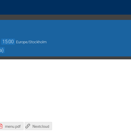
→
15:00
Europe/Stockholm
a)
menu.pdf
Nextcloud