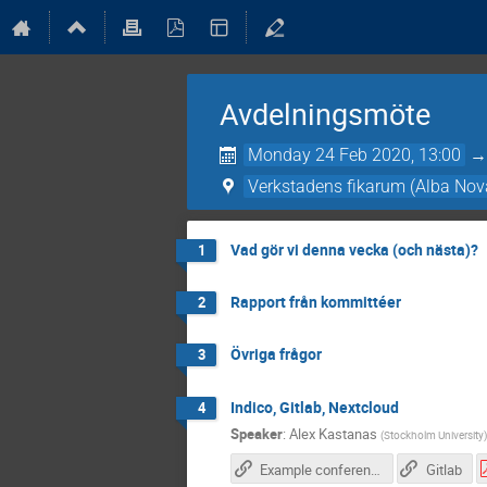
Avdelningsmöte
Monday 24 Feb 2020, 13:00
Verkstadens fikarum (Alba Nov
Vad gör vi denna vecka (och nästa)?
1
Rapport från kommittéer
2
Övriga frågor
3
Indico, Gitlab, Nextcloud
4
Speaker
:
Alex Kastanas
(
Stockholm University
)
Example conference
Gitlab