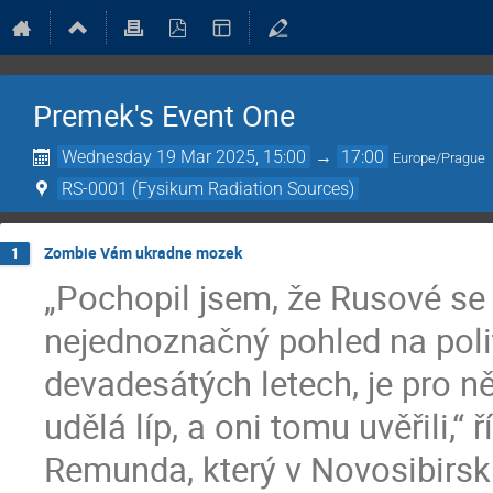
Premek's Event One
Wednesday 19 Mar 2025, 15:00
→
17:00
Europe/Prague
RS-0001 (Fysikum Radiation Sources)
Zombie Vám ukradne mozek
1
„Pochopil jsem, že Rusové se 
nejednoznačný pohled na polit
devadesátých letech, je pro ně
udělá líp, a oni tomu uvěřili,“
Remunda, který v Novosibirsku