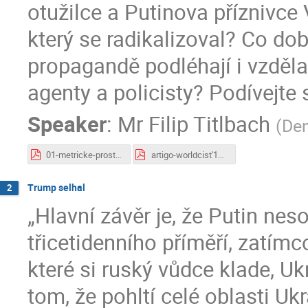
otužilce a Putinova příznivce
který se radikalizoval? Co d
propagandě podléhají i vzděla
agenty a policisty? Podívejte 
Speaker
:
Mr
Filip Titlbach
(
Den
01-metricke-prostory-2020.pdf
artigo-worldcist'14.pdf
Trump selhal
2
„Hlavní závěr je, že Putin n
třicetidenního příměří, zatím
které si ruský vůdce klade, Uk
tom, že pohltí celé oblasti Ukr