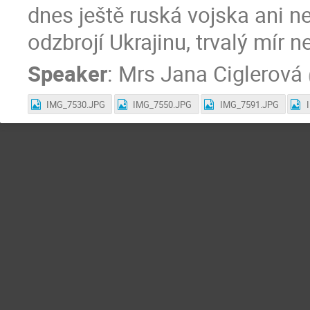
dnes ještě ruská vojska ani n
odzbrojí Ukrajinu, trvalý mír n
Speaker
:
Mrs
Jana Ciglerová
IMG_7530.JPG
IMG_7550.JPG
IMG_7591.JPG