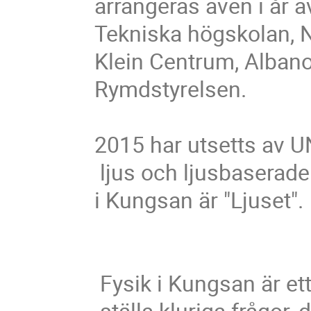
arrangeras även i år a
Tekniska högskolan, N
Klein Centrum, Albano
Rymdstyrelsen.

2015 har utsetts av UNE
 ljus och ljusbaserade teknologier, så temat för årets Fysik 

i Kungsan är "Ljuset".

 Fysik i Kungsan är ett unikt tillfälle att träffa forskare och

 ställa kluriga frågor, delta i experiment i tälten och lyssna
