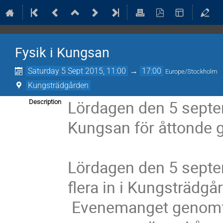
Fysik i Kungsan
Saturday 5 Sept 2015, 11:00
→
17:00
Europe/Stockholm
Kungsträdgården
Lördagen den 5 septem
Description
Kungsan för åttonde g
Lördagen den 5 septem
flera in i Kungsträdgår
 Evenemanget genomfördes fösta gången 2003, and 
