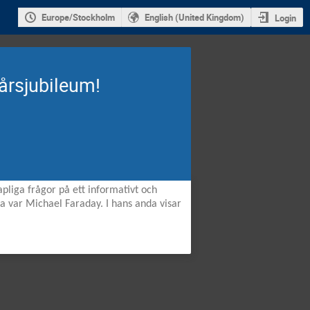
Europe/Stockholm
English (United Kingdom)
Login
 årsjubileum!
apliga frågor på ett informativt och
na var Michael Faraday. I hans anda visar