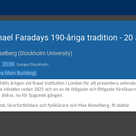
hael Faradays 190-åriga tradition - 20
selberg
(
Stockholm University
)
→
20:00
Europe/Stockholm
va Main Building)
hålls årligen vid Royal Institution i London för att presentera vetensk
e inleddes redan 1825 och en av de tidigaste och flitigaste föreläsar
a åldrar, nu för tjugonde gången.
nd, lärarfortbildare och fysiklärare och Max Kesselberg, fil doktor.