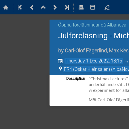
Öppna föreläsningar på Albanova
Julföreläsning - Mic
by
Carl-Olof Fägerlind
,
Max Kes
Thursday 1 Dec 2022, 18:15
FR4 (Oskar Kleinsalen) (AlbaNo
Description
"Christmas Lectures" 
underhållande sätt. D
vi experiment för all
Möt Carl-Olof Fägerli